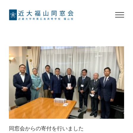
Skip
to
content
同窓会からの寄付を行いました