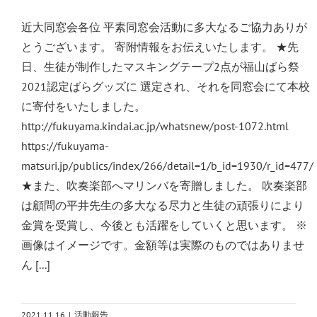
近大同窓会各位 平素同窓会活動に多大なるご協力ありが
とうございます。 寄附情報をお伝えいたします。 ★先
日、生徒が制作したマスキングテープ2点が福山ばら祭
2021認定ばらグッズに 選定され、それを同窓会にて本校
に寄付をいたしました。
http://fukuyama.kindai.ac.jp/whatsnew/post-1072.html
https://fukuyama-
matsuri.jp/publics/index/266/detail=1/b_id=1930/r_id=477/
★また、吹奏楽部へマリンバを寄贈しました。 吹奏楽部
は顧問の平井先生の多大なる尽力と生徒の頑張りにより
金賞を受賞し、今後とも活躍をしていくと思います。 ※
画像はイメージです。金額等は実際のものではありませ
ん [...]
2021.11.16
|
活動報告