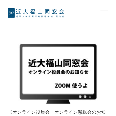
Skip
to
content
【オンライン役員会・オンライン懇親会のお知